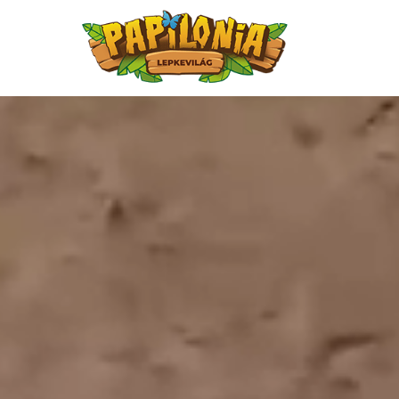
Ugrás
a
tartalomra