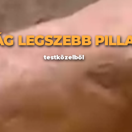
ÁG LEGSZEBB PILL
testközelből