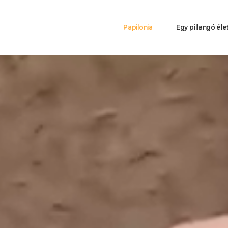
Hlavní
Papilonia
Egy pillangó éle
navigace